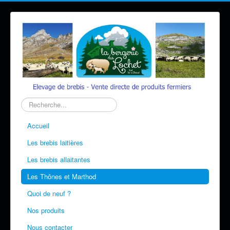
Rechercher
Accueil
Les brebis laitières
Les brebis allaitantes
Les Thônes et Marthod
Quoi de neuf ?
Nos produits
Nous contacter