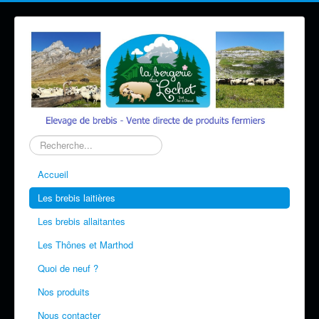
Rechercher
Accueil
Les brebis laitières
Les brebis allaitantes
Les Thônes et Marthod
Quoi de neuf ?
Nos produits
Nous contacter